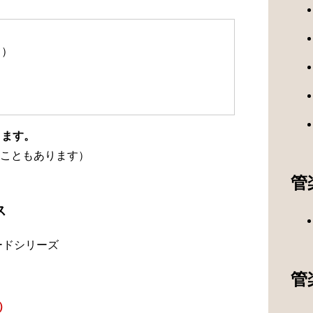
て）
ります。
こともあります）
管
ス
ードシリーズ
管
）