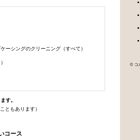
）
）
ルブケーシングのクリーニング（すべて）
て）
© コル
ります。
こともあります）
洗いコース