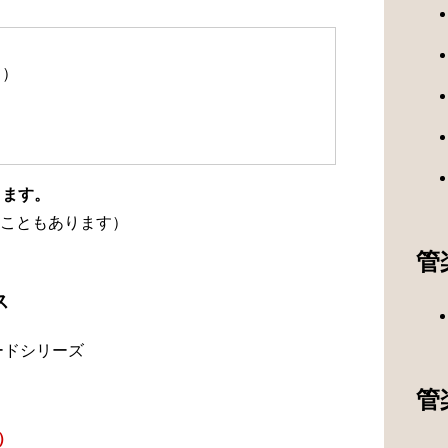
て）
ります。
こともあります）
管
ス
ードシリーズ
管
）