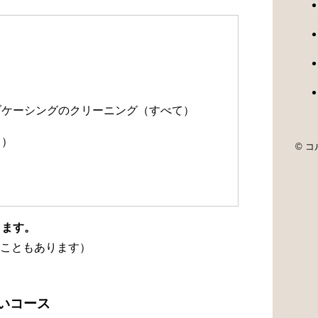
）
）
ルブケーシングのクリーニング（すべて）
て）
© コル
ります。
こともあります）
洗いコース