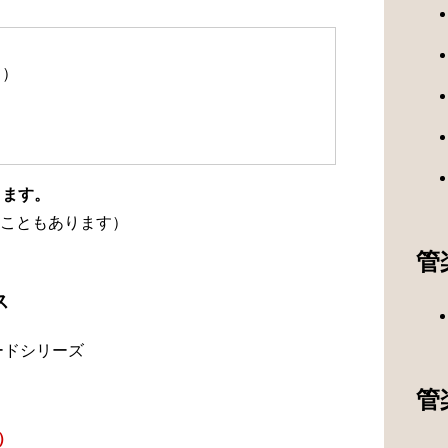
て）
ります。
こともあります）
管
ス
ードシリーズ
管
）