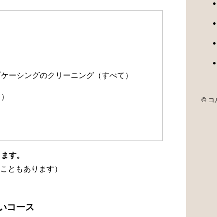
）
）
ルブケーシングのクリーニング（すべて）
て）
© コル
ります。
こともあります）
洗いコース