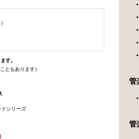
て）
ります。
こともあります）
管
ス
ードシリーズ
管
）