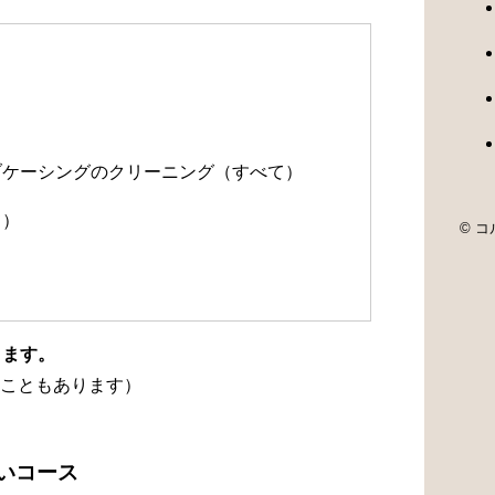
）
）
ルブケーシングのクリーニング（すべて）
て）
© コル
ります。
こともあります）
洗いコース