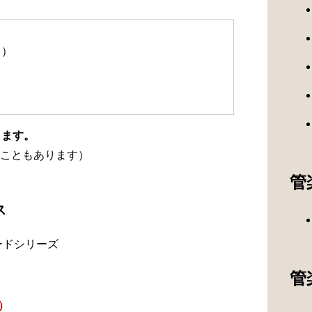
て）
ります。
こともあります）
管
ス
ードシリーズ
管
）