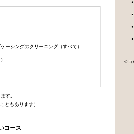
）
）
ルブケーシングのクリーニング（すべて）
て）
© コル
ります。
こともあります）
洗いコース