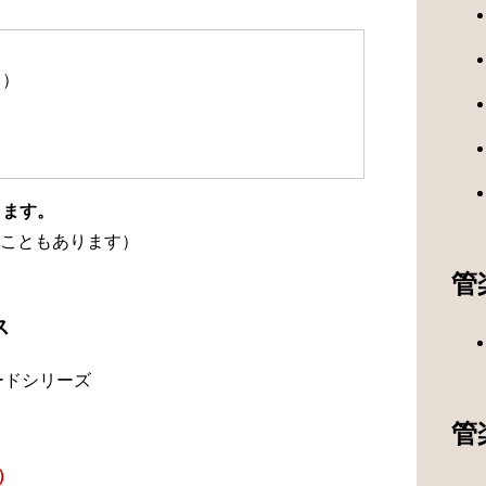
て）
ります。
こともあります）
管
ス
ードシリーズ
管
）