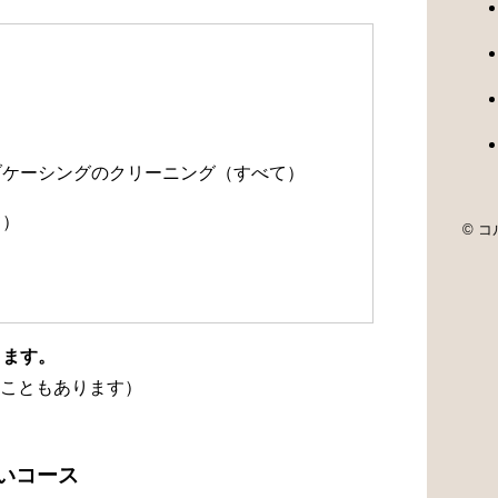
）
）
ルブケーシングのクリーニング（すべて）
て）
© コル
ります。
こともあります）
洗いコース