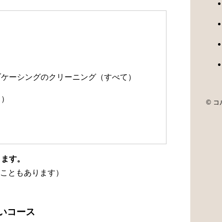
）
）
ルブケーシングのクリーニング（すべて）
て）
© コル
ります。
こともあります）
洗いコース