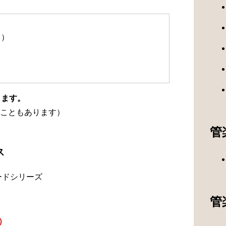
て）
ります。
こともあります）
管
ス
ードシリーズ
管
）