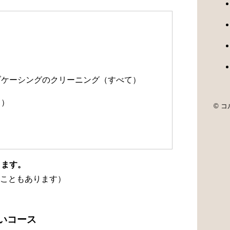
）
）
ルブケーシングのクリーニング（すべて）
て）
© コル
ります。
こともあります）
洗いコース