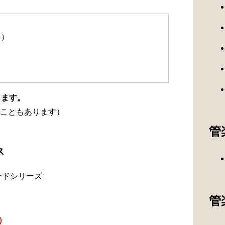
て）
ります。
こともあります）
管
ス
ードシリーズ
管
）