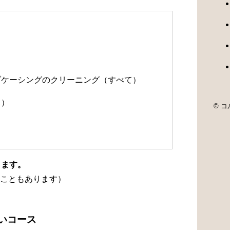
）
）
ルブケーシングのクリーニング（すべて）
て）
© コル
ります。
こともあります）
洗いコース