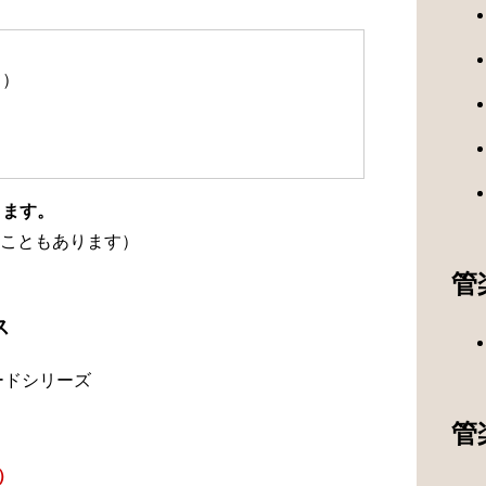
て）
ります。
こともあります）
管
ス
ードシリーズ
管
）