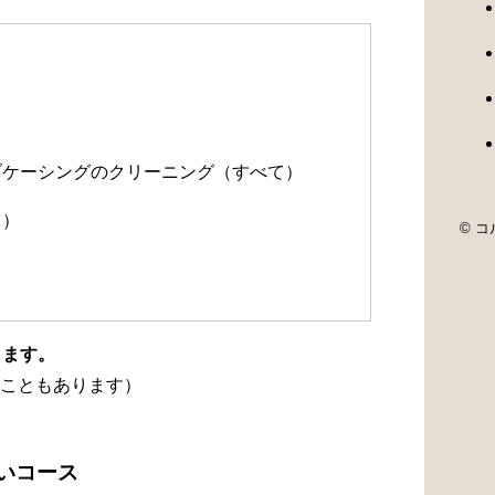
）
）
ルブケーシングのクリーニング（すべて）
て）
© コル
ります。
こともあります）
洗いコース